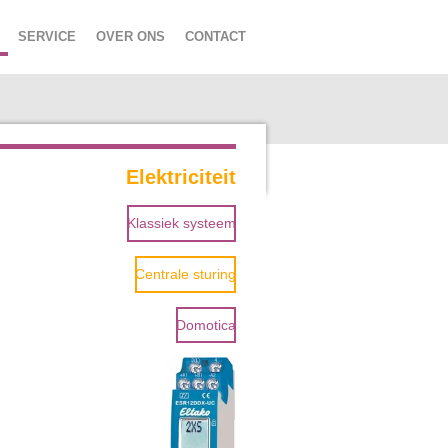
SERVICE
OVER ONS
CONTACT
Elektriciteit
Klassiek systeem
Centrale sturing
Domotica