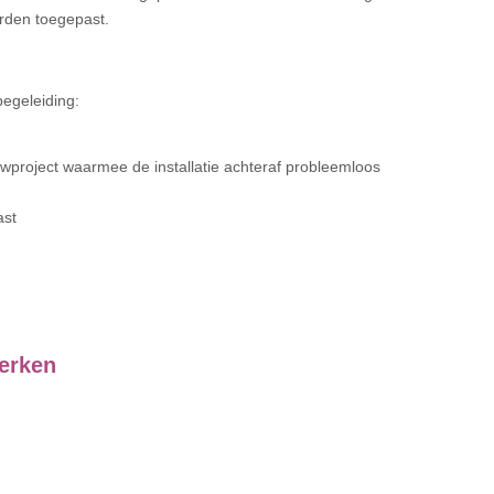
worden toegepast.
begeleiding:
wproject waarmee de installatie achteraf probleemloos
ast
erken