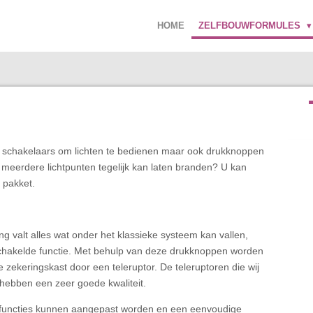
HOME
ZELFBOUWFORMULES
l schakelaars om lichten te bedienen maar ook drukknoppen
meerdere lichtpunten tegelijk kan laten branden? U kan
 pakket.
g valt alles wat onder het klassieke systeem kan vallen,
chakelde functie. Met behulp van deze drukknoppen worden
e zekeringskast door een teleruptor. De teleruptoren die wij
 hebben een zeer goede kwaliteit.
De functies kunnen aangepast worden en een eenvoudige